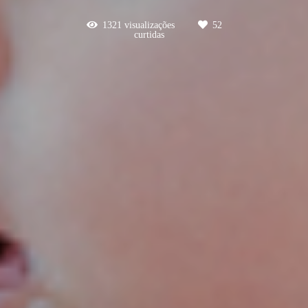
1321
visualizações
52
curtidas