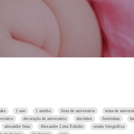
cake
1 ano
1 aninho
festa de aniversário
tema de aniversá
versário
decoração de aniversário
docinhos
forminhas
bu
alexandre lima
Alexandre Lima Estúdio
sessão fotográfica