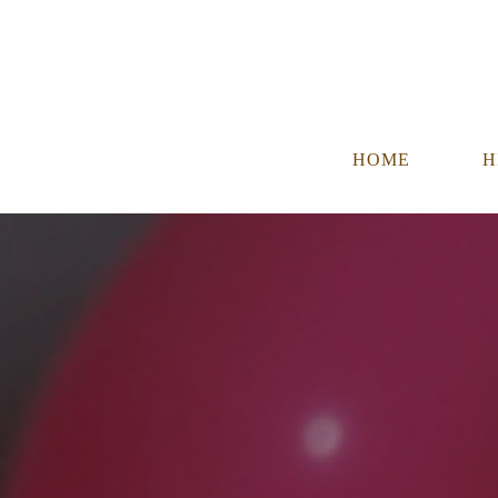
HOME
H