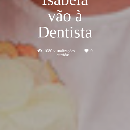
vão à
Dentista
1080
visualizações
0
curtidas