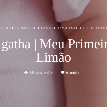
ÕES AFETIVAS
ALEXANDRE LIMA ESTÚDIO
19/FEVE
gatha | Meu Primei
Limão
889
visualizações
0
curtidas