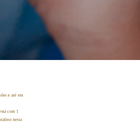
ssões e até em
.
está com 1
talino nesta