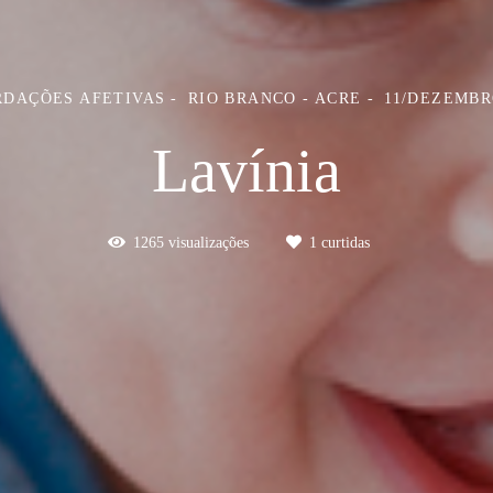
RDAÇÕES AFETIVAS
RIO BRANCO - ACRE
11/DEZEMBR
Lavínia
1265
visualizações
1
curtidas