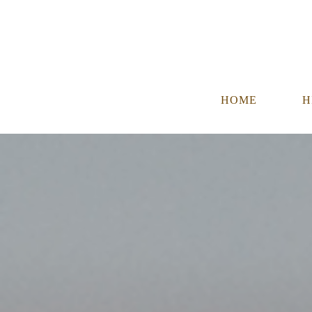
HOME
H