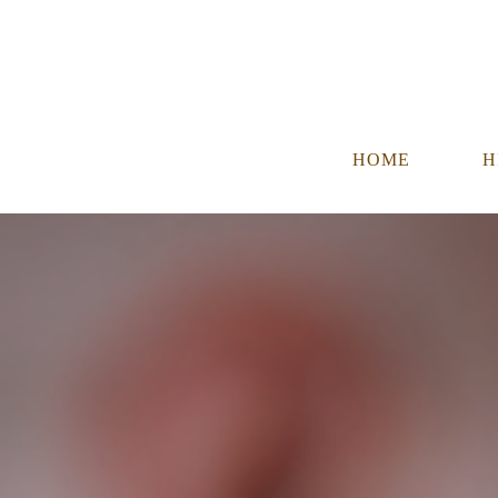
HOME
H