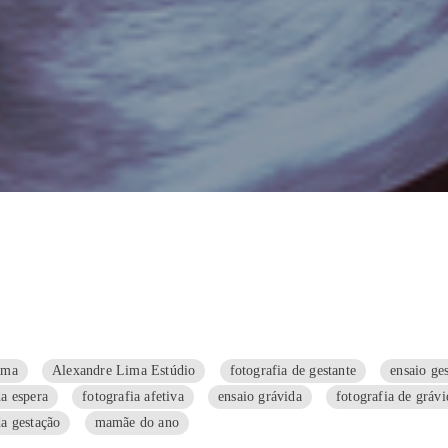
ima
Alexandre Lima Estúdio
fotografia de gestante
ensaio ge
da espera
fotografia afetiva
ensaio grávida
fotografia de grávi
da gestação
mamãe do ano