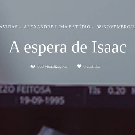
ÁVIDAS
ALEXANDRE LIMA ESTÚDIO
08/NOVEMBRO/2
A espera de Isaac
868
visualizações
0
curtidas