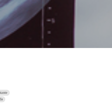
stante
da