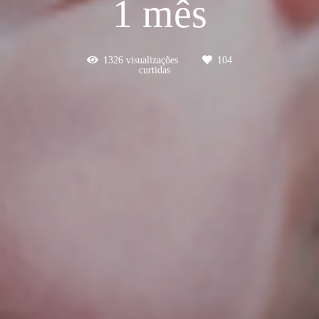
1 mês
1326
visualizações
104
curtidas