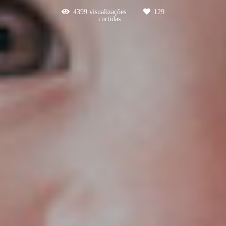
4399
visualizações
129
curtidas