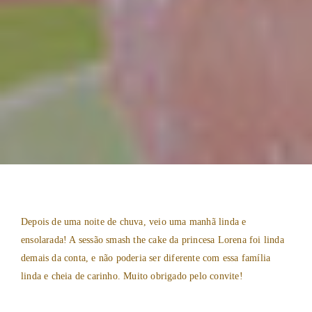
Depois de uma noite de chuva, veio uma manhã linda e
ensolarada! A sessão smash the cake da princesa Lorena foi linda
demais da conta, e não poderia ser diferente com essa família
linda e cheia de carinho. Muito obrigado pelo convite!