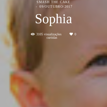
SMASH THE CAKE
09/OUTUBRO/2017
Sophia
3105
visualizações
0
curtidas