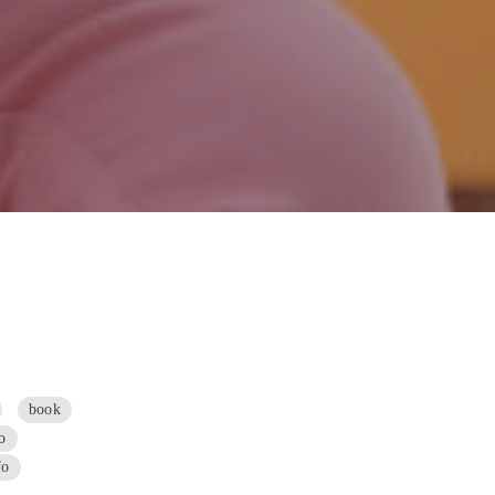
book
o
fo