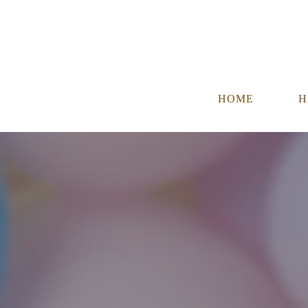
HOME
H