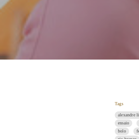
Tags
alexandre l
ensaio
bolo
f