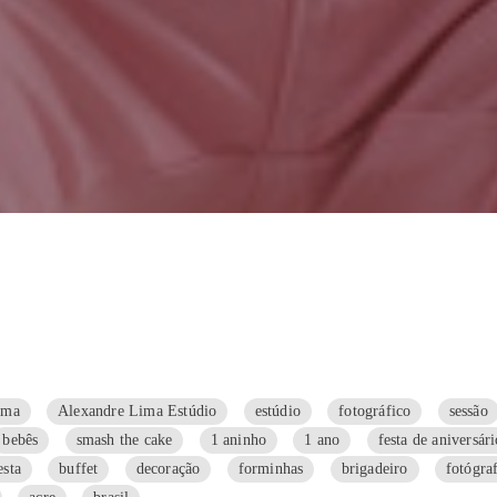
ima
Alexandre Lima Estúdio
estúdio
fotográfico
sessão
bebês
smash the cake
1 aninho
1 ano
festa de aniversári
esta
buffet
decoração
forminhas
brigadeiro
fotógra