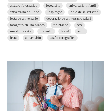
estúdio fotográfico
fotografia
aniversário infantil
aniversário de 1 ano
inspiração
bolo de aniversário
festa de aniversário
decoração de aniversário safari
fotografo em rio branco
rio branco
acre
smash the cake
1 aninho
brasil
amor
festa
aniversário
sessão fotográfica