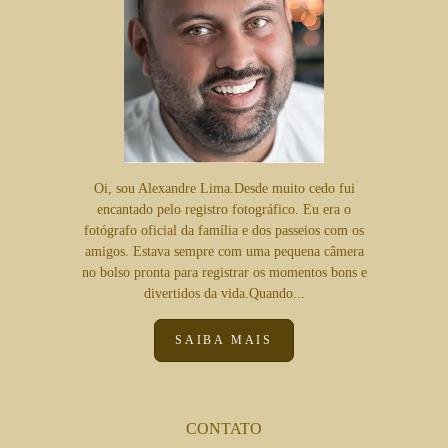
Oi, sou Alexandre Lima.Desde muito cedo fui
encantado pelo registro fotográfico. Eu era o
fotógrafo oficial da família e dos passeios com os
amigos. Estava sempre com uma pequena câmera
no bolso pronta para registrar os momentos bons e
divertidos da vida.Quando...
SAIBA MAIS
CONTATO