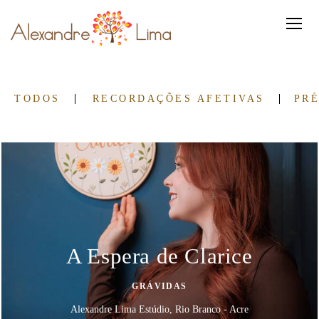
TODOS
RECORDAÇÕES AFETIVAS
PR
A Espera de Clarice
GRÁVIDAS
Alexandre Lima Estúdio, Rio Branco - Acre