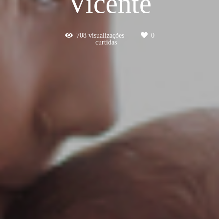
Vicente
708
visualizações
0
curtidas