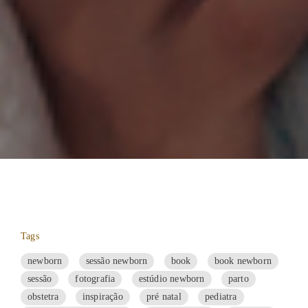
Tags
newborn
sessão newborn
book
book newborn
sessão
fotografia
estúdio newborn
parto
obstetra
inspiração
pré natal
pediatra