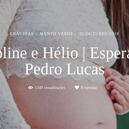
GRÁVIDAS
MANTO VERDE
22/OUTUBRO/2018
line e Hélio | Espe
Pedro Lucas
1349
visualizações
0
curtidas