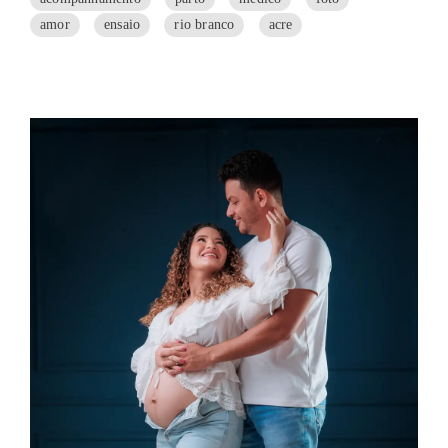
amor
ensaio
rio branco
acre