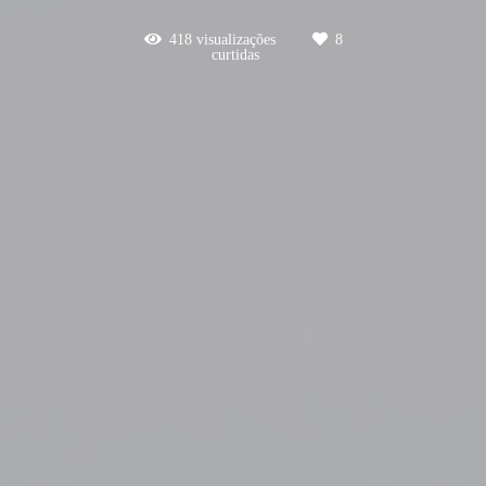
418
visualizações
8
curtidas