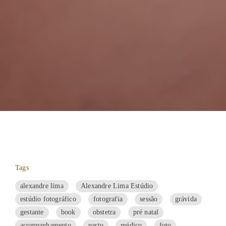
Tags
alexandre lima
Alexandre Lima Estúdio
estúdio fotográfico
fotografia
sessão
grávida
gestante
book
obstetra
pré natal
acompanhamento
parto
médico
foto