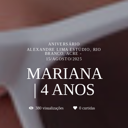
ANIVERSÁRIO
ALEXANDRE LIMA ESTÚDIO, RIO
BRANCO, ACRE
15/AGOSTO/2025
MARIANA
| 4 ANOS
380
visualizações
0
curtidas