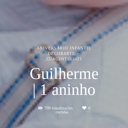
ANIVERSÁRIO INFANTIL
DECORARTE
22/AGOSTO/2021
Guilherme
| 1 aninho
799
visualizações
0
curtidas