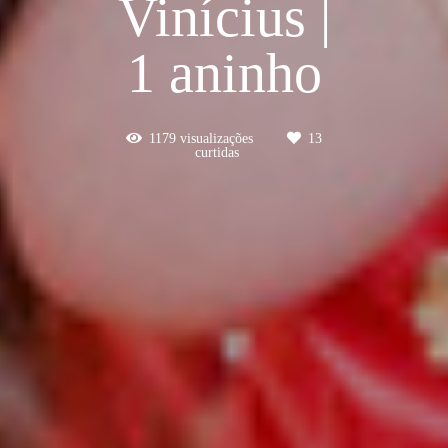
Vinícius |
1 aninho
1179
visualizações
13
curtidas