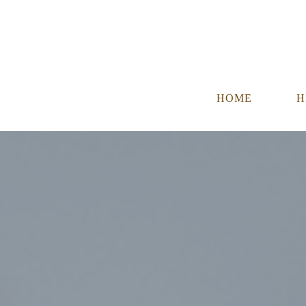
HOME
H